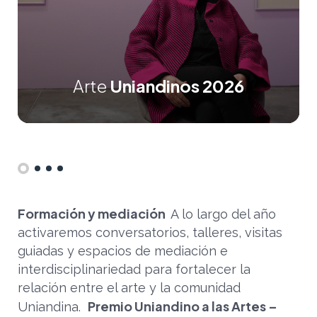
Arte
Arte
Arte
Arte
Arte
Arte
Arte
Arte
Arte
Arte
Arte
Arte
Uniandinos 2026
Uniandinos 2026
Uniandinos 2026
Uniandinos 2026
Uniandinos 2026
Uniandinos 2026
Uniandinos 2026
Uniandinos 2026
Uniandinos 2026
Uniandinos 2026
Uniandinos 2026
Uniandinos 2026
Formación y mediación
A lo largo del año
activaremos conversatorios, talleres, visitas
guiadas y espacios de mediación e
interdisciplinariedad para fortalecer la
relación entre el arte y la comunidad
Premio Uniandino a las Artes –
Uniandina.