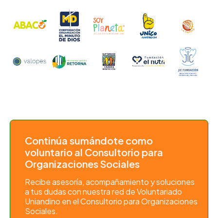
Continúa sumándote como
voluntario al Consultorio para
Organizaciones Sociales
Recibe asesoría, acompañamiento y soluciones
a tus dudas con nuestra red de Voluntariado
Uniandino en el Consultorio para Organizaciones
Sociales.