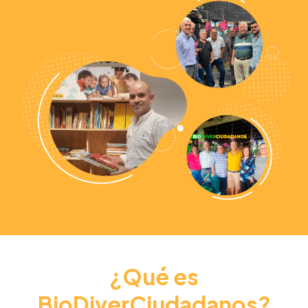
¿Qué es
BioDiverCiudadanos?