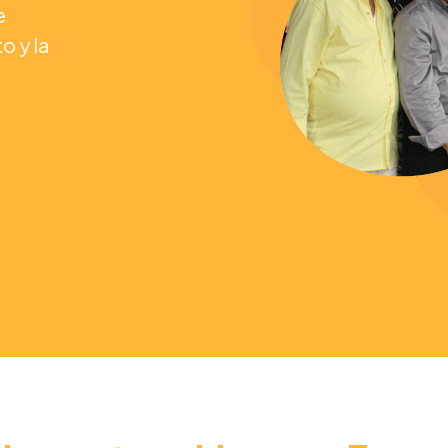
e
o y la