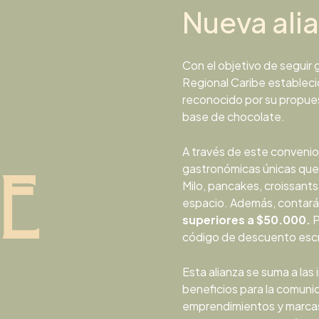
Nueva ali
Con el objetivo de seguir
Regional Caribe estableció
reconocido por su propues
base de chocolate.
A través de este convenio
gastronómicas únicas que
Milo, pancakes, croissant
espacio. Además, contará
superiores a $50.000.
P
código de descuento escr
Esta alianza se suma a las 
beneficios para la comuni
emprendimientos y marcas