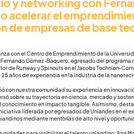
io y networking con Fer
 acelerar el emprendimient
ón de empresas de base te
anza con el Centro de Emprendimiento de la Universid
 Fernando Gómez-Baquero, egresado del programa de 
tor de Runway y Spinouts en el Jacobs Technion-Cornel
25 años de experiencia en la industria de la nanotec
ió con nuestra comunidad su experiencia en innovació
ersó sobre su trayectoria en ciencia, mercado y sost
el conocimiento en impacto tangible. Asimismo, desta
iniciativa liderada por egresados de Uniandes en el e
ndinos mediante mentorías de alto nivel y oportuni
unidades para visibilizar el talento uniandino: Ana 