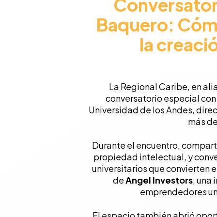
Conversator
Baquero: Cómo
la creaci
La Regional Caribe, en ali
conversatorio especial con
Universidad de los Andes, direc
más de 
Durante el encuentro, compart
propiedad intelectual, y conv
universitarios que convierten 
de
Angel Investors
, una 
emprendedores unia
El espacio también abrió oport