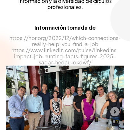
información y la diversidad de círculos
profesionales.
Información tomada de
https://hbr.org/2022/12/which-connections-
really-help-you-find-a-job
https://www.linkedin.com/pulse/linkedins-
impact-job-hunting-facts-figures-2025-
sagar-hedau-okdwf/