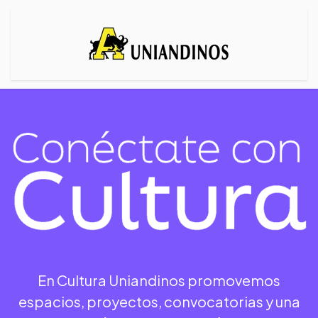
En Cultura Uniandinos promovemos
espacios, proyectos, convocatorias y una